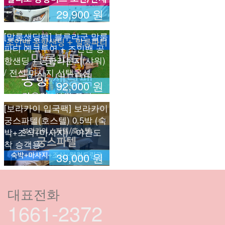
29,900 원
[말룸샌딩팩] 블루라군 말룸
파티 에코투어 + 조인밴 공
항샌딩 + 공항라운지(샤워)
/ 전신 마사지 선택옵션
92,000 원
[보라카이 입국팩] 보라카이
궁스파텔(호스텔) 0.5박 (숙
박+조식+마사지) / 야간도
착 승객용
39,000 원
대표전화
1661-2372