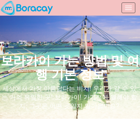
Toggl
navig
보라카이 가는 방법 및 여
행 기본 정보
세상에서 가장 아름답다는 비치! 우리가 갈 수 있
는 거의 유일한 곳! 보라카이! 가기전에 뭘해야 할
지, 그곳은 어떤 곳일지 알아볼까요?