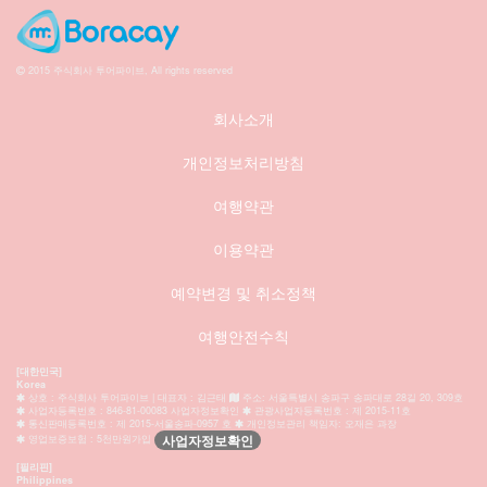
2015 주식회사 투어파이브, All rights reserved
회사소개
개인정보처리방침
여행약관
이용약관
예약변경 및 취소정책
여행안전수칙
[대한민국]
Korea
상호 : 주식회사 투어파이브 | 대표자 : 김근태
주소: 서울특별시 송파구 송파대로 28길 20, 309호
사업자등록번호 : 846-81-00083 사업자정보확인
관광사업자등록번호 : 제 2015-11호
통신판매등록번호 : 제 2015-서울송파-0957 호
개인정보관리 책임자: 오재은 과장
사업자정보확인
영업보증보험 : 5천만원가입
[필리핀]
Philippines