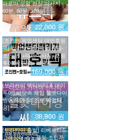
아로마 오일 전신 마사지 -
60분, 80분, 120분
22,000 원
[조인밴 픽업샌딩 태반호핑
팩] 칼리보공항 픽업 샌딩-
조인(밴)+태반마사지+호핑
투어(씨푸드)+라운지
169,000 원
[보라카이 액티비티 & 데이
투어] 바닷속 체험 헬멧다이
빙/씨워커 [리조트 픽업제
공]
38,900 원
[보라카이 출발] 리베르타드
고래상어 스노클링 조인투