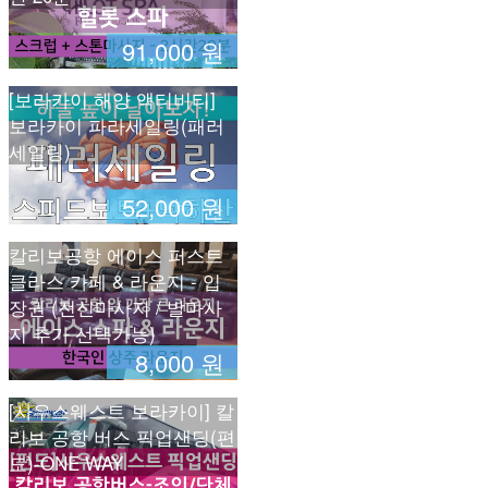
91,000 원
[보라카이 해양 액티비티]
보라카이 파라세일링(패러
세일링)
52,000 원
칼리보공항 에이스 퍼스트
클라스 카페 & 라운지 - 입
장권 (전신마사지 / 발마사
지 추가 선택가능)
8,000 원
[사우스웨스트 보라카이] 칼
리보 공항 버스 픽업샌딩(편
도)-ONE WAY