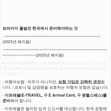
보라카이 출발전 한국에서 준비해야하는 것
-
필리핀은 백신접종 2회이상자
만 현재 입국 가능합니다
.
(2023년 폐지됨)
-
영문 백신접종증명서
: 가까운 주민센터나 정부24에서 발급
가능합니다. (무료)
(2023년 폐지됨)
-
코로나 음성증명서
: 2
차 접종 완료자는 필요없으
나,
1차 접
종자는 투어 전 24시간내로 영문 음성확인서(신속항원검사)
가 필요
합니다.
- 여행자보험 : 의무가 아니지만,
보험 가입은 강력히 권장
됩
니다. / 코로나 및 감염병을 보호하는 여행자 보험은 없습니다.
-
이트래블(E-TRAVEL, 구 E Arrival Card, 구 원헬스패스)를
준비
해야 합니다.
- 이트래블은 필리핀 입국 신고서를 대신합니다. 한국 공항에