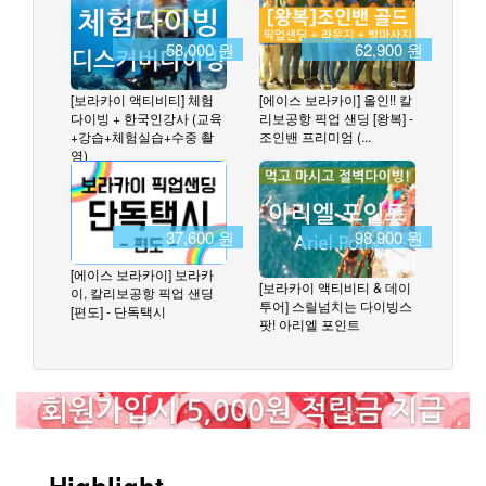
58,000 원
62,900 원
[보라카이 액티비티] 체험
[에이스 보라카이] 올인!! 칼
다이빙 + 한국인강사 (교육
리보공항 픽업 샌딩 [왕복] -
+강습+체험실습+수중 촬
조인밴 프리미엄 (...
영)
37,600 원
98,900 원
[에이스 보라카이] 보라카
[보라카이 액티비티 & 데이
이, 칼리보공항 픽업 샌딩
투어] 스릴넘치는 다이빙스
[편도] - 단독택시
팟! 아리엘 포인트