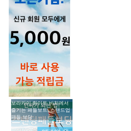
보라카이 화이트 비치에서
즐기는 패들보트, 스탠드업
패들 보딩