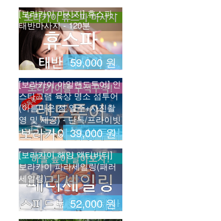
[보라카이 마사지] 휴스파 -
태반마사지 - 120분
59,000 원
[보라카이 아일랜드투어] 인
스타그램 육상 명소 섬투어
(아름다운 섬 일주+사진촬
영 및 제공) - 단독/프라이빗
39,000 원
[보라카이 해양 액티비티]
보라카이 파라세일링(패러
세일링)
52,000 원