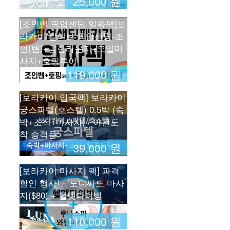
25,000 원
[조인밴 픽업샌딩 알짜팩]보
라카이/칼리보 픽업샌딩-조
인(밴)+공항라운지+오일마
사지+호핑투어
119,000 원
[보라카이 입국팩] 보라카이
궁스파텔(호스텔) 0.5박 (숙
박+조식+마사지) / 야간도
착 승객용
39,000 원
[보라카이 마사지 팩] 파격
할인 행사! – 노니씨드 마사
지($80) + 헬멧다이빙
110,000 원