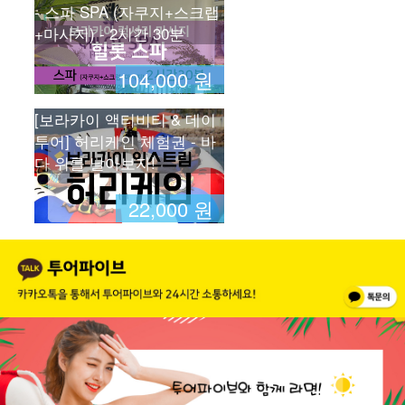
- 스파 SPA (자쿠지+스크랩
+마사지) - 2시간 30분
104,000 원
[보라카이 액티비티 & 데이
투어] 허리케인 체험권 - 바
다 위를 날아보자!
22,000 원