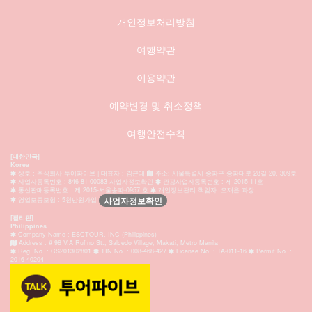
개인정보처리방침
여행약관
이용약관
예약변경 및 취소정책
여행안전수칙
[대한민국]
Korea
상호 : 주식회사 투어파이브 | 대표자 : 김근태
주소: 서울특별시 송파구 송파대로 28길 20, 309호
사업자등록번호 : 846-81-00083 사업자정보확인
관광사업자등록번호 : 제 2015-11호
통신판매등록번호 : 제 2015-서울송파-0957 호
개인정보관리 책임자: 오재은 과장
사업자정보확인
영업보증보험 : 5천만원가입
[필리핀]
Philippines
Company Name : ESCTOUR, INC (Philippines)
Address : # 98 V.A Rufino St., Salcedo Village, Makati, Metro Manila
Reg. No. : CS201302801
TIN No. : 008-468-427
License No. : TA-011-16
Permit No. :
2016-40204