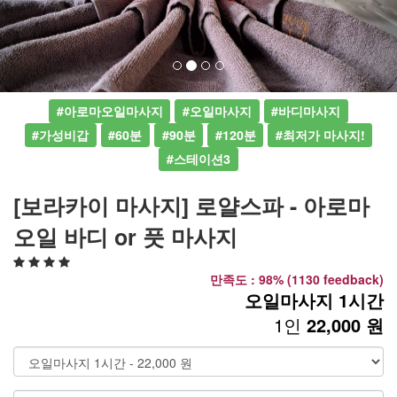
#아로마오일마사지
#오일마사지
#바디마사지
#가성비갑
#60분
#90분
#120분
#최저가 마사지!
#스테이션3
[보라카이 마사지] 로얄스파 - 아로마
오일 바디 or 풋 마사지
만족도 : 98% (1130 feedback)
오일마사지 1시간
1인
22,000 원