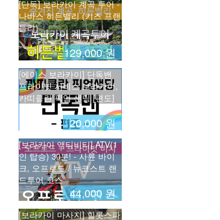
[단독] 보라카이 계곡 투어 -
나바스 히든밸리 (키즈 프랜
들리)
129,000 원
[에이스 보라카이] 단독밴
프라이빗 서비스 보라카이, 
카띠클란 픽업 샌딩 [편도]
20,000 원
[보라카이 액티비티] ATV(1
인 탑승) 30분! - 사륜 바이
크, 오프로드 / 뉴코스트 랜
드투어 코스
44,000 원
[보라카이 마사지] 힐롯스파