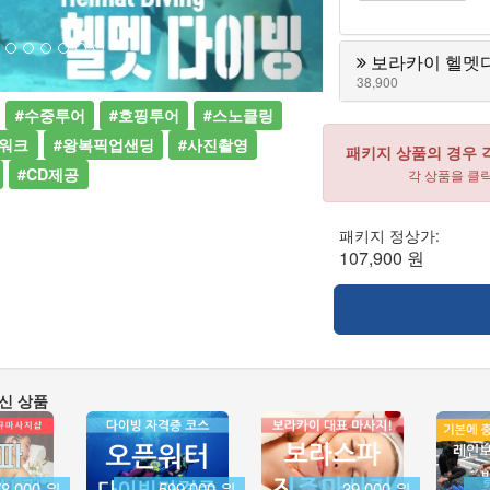
보라카이 헬멧다
38,900
#수중투어
#호핑투어
#스노클링
씨워크
#왕복픽업샌딩
#사진촬영
패키지 상품의 경우 
#CD제공
각 상품을 클
패키지 정상가:
107,900 원
신 상품
78,000 원
599,000 원
39,000 원