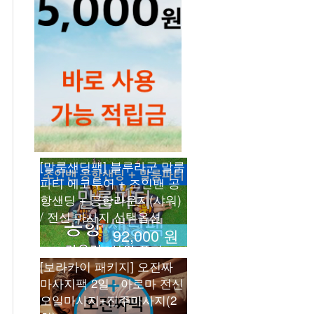
[말룸샌딩팩] 블루라군 말룸
파티 에코투어 + 조인밴 공
항샌딩 + 공항라운지(샤워)
/ 전신 마사지 선택옵션
92,000 원
[보라카이 패키지] 오진짜
마사지팩 2일 - 아로마 전신
오일마사지+진주마사지(2