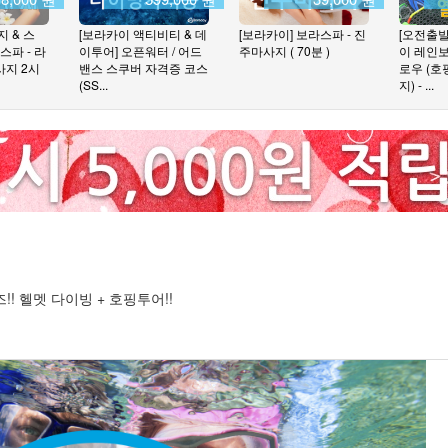
 & 스
[보라카이 액티비티 & 데
[보라카이] 보라스파 - 진
[오전출
스파 - 라
이투어] 오픈워터 / 어드
주마사지 ( 70분 )
이 레인
지 2시
밴스 스쿠버 자격증 코스
로우 (
(SS...
지) - ...
 헬멧 다이빙 + 호핑투어!!