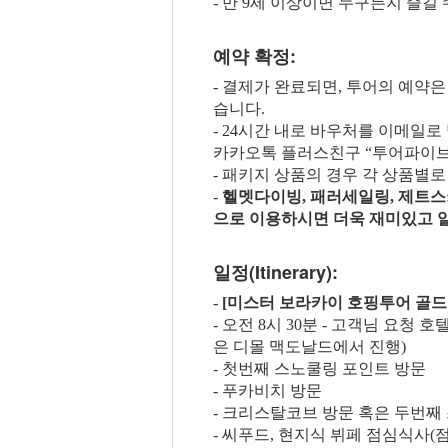
- 만 9세 이상이면 누구든지 즐길 
예약 확정:
- 결제가 완료되면, 투어의 예약
습니다.
- 24시간 내로 바우처를 이메일로 
카카오톡 플러스친구 “투어파이브”
- 패키지 상품의 경우 각 상품별로
-
헬멧다이빙, 패러세일링, 제트스
으로 이용하시면 더욱 재미있고 알
일정(Itinerary):
-
[미스터 보라카이 호핑투어 골드
- 오전 8시 30분 - 고객님 요청
은 디몰 맥도날드에서 진행)
- 첫번째 스노쿨링 포인트 방문
- 푸카비치 방문
- 크리스탈코브 방문 혹은 두번째
- 씨푸드, 현지식 뷔페 점심식사