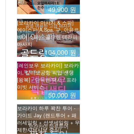
회)
49,900 원
[보라카이 마사지 & 스파]
에이스파(A.Spa. 구, 아유르
베다 스파) - 골드링 테라피
마사지
104,000 원
[레인보우 보라카이] 보라카
이, 칼리보공항 픽업 샌딩
[왕복] - 단독밴/택시 / 프라
이빗 서비스
50,000 원
보라카이 하루 꽉찬 투어 -
가이드 Jay (랜드투어 + 패
러세일링 + 선셋세일링 + 무
제한샤브샤브 중식)