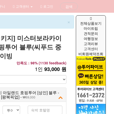
구니
고객센터
로그인
검색
×
전체상품보기
마이트립
견적문의
패키지] 미스터보라카이
여행정보
고객리뷰
핑투어 블루(씨푸드 중
고객센터
다이빙
비회원예약조회
만족도 : 98% (1130 feedback)
1인
93,000 원
아일랜드 호핑투어 [성인] 블루 -
[왕복픽업] -
69,000