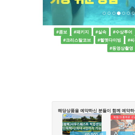
#콤보
#패키지
#실속
#수상투어
#크리스탈코브
#헬멧다이빙
#
#동영상촬영
해당상품을 예약하신 분들이 함께 예약하
69,000 원