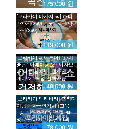
175,000 원
[보라카이 마사지 팩] 허니
마사지($60) + 노니씨드마
사지($80)
149,000 원
[보라카이 데이투어] *판매
중단* 어메이징쇼 - 여자보
다 이쁜 남자! 트렌스젠더
게이쇼 / 픽업 선택가능
40,000 원
[보라카이 액티비티] 프리다
이빙 + 한국인강사 (교육
+강습+체험실습+수중 촬
영) / 펀다이브 옵션 선택
78,000 원