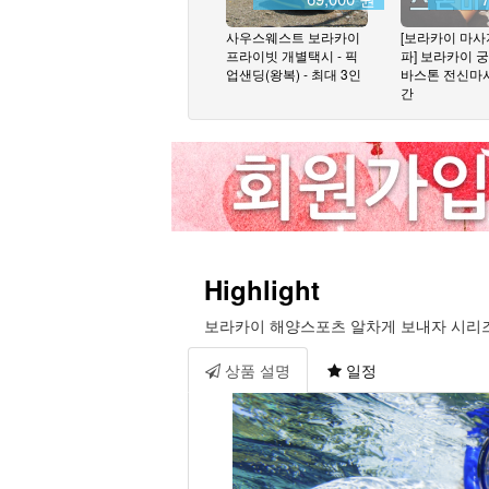
사우스웨스트 보라카이
[보라카이 마사지
프라이빗 개별택시 - 픽
파] 보라카이 궁
업샌딩(왕복) - 최대 3인
바스톤 전신마사
간
Highlight
보라카이 해양스포츠 알차게 보내자 시리즈!!
상품 설명
일정