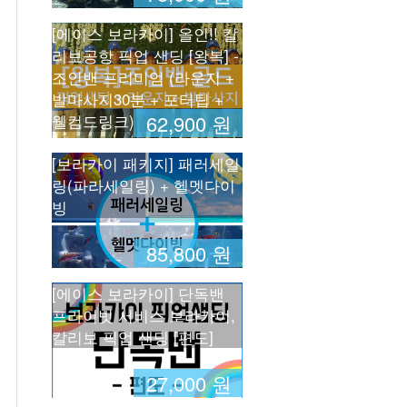
[에이스 보라카이] 올인!! 칼
리보공항 픽업 샌딩 [왕복] -
조인밴 프리미엄 (라운지 +
발마사지30분 + 포터팁 +
웰컴드링크)
62,900 원
[보라카이 패키지] 패러세일
링(파라세일링) + 헬멧다이
빙
85,800 원
[에이스 보라카이] 단독밴
프라이빗 서비스 보라카이, 
칼리보 픽업 샌딩 [편도]
27,000 원