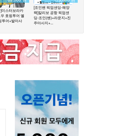
[조인밴 픽업샌딩-해양
발]미스터보라카
팩]칼리보 공항 픽업샌
보우 호핑투어 옐
딩-조인(밴)+라운지+진
호핑투어+발마사
주마사지+...