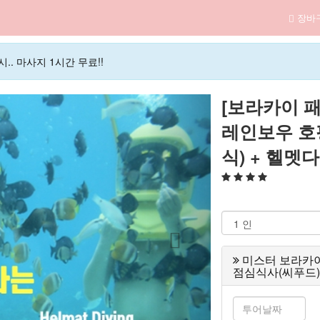
장바
.. 마사지 1시간 무료!!
[보라카이 
레인보우 호
식) + 헬멧
미스터 보라카이 
점심식사(씨푸드) 