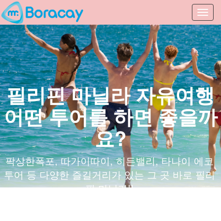
Toggl
navig
필리핀 마닐라 자유여행
어떤 투어를 하면 좋을까
요?
팍상한폭포, 따가이따이, 히든밸리, 타나이 에코
투어 등 다양한 즐길거리가 있는 그 곳 바로 필리
핀 마닐라!!