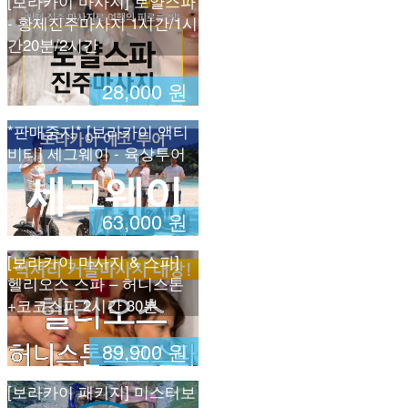
[보라카이 마사지] 로얄스파
- 황제진주마사지 1시간/1시
간20분/2시간
28,000 원
*판매중지* [보라카이 액티
비티] 세그웨이 - 육상투어
63,000 원
[보라카이 마사지 & 스파]
헬리오스 스파 – 허니스톤
+코코스파 2시간 30분
89,900 원
[보라카이 패키지] 미스터보