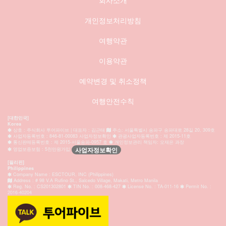
회사소개
개인정보처리방침
여행약관
이용약관
예약변경 및 취소정책
여행안전수칙
[대한민국]
Korea
상호 : 주식회사 투어파이브 | 대표자 : 김근태
주소: 서울특별시 송파구 송파대로 28길 20, 309호
사업자등록번호 : 846-81-00083 사업자정보확인
관광사업자등록번호 : 제 2015-11호
통신판매등록번호 : 제 2015-서울송파-0957 호
개인정보관리 책임자: 오재은 과장
사업자정보확인
영업보증보험 : 5천만원가입
[필리핀]
Philippines
Company Name : ESCTOUR, INC (Philippines)
Address : # 98 V.A Rufino St., Salcedo Village, Makati, Metro Manila
Reg. No. : CS201302801
TIN No. : 008-468-427
License No. : TA-011-16
Permit No. :
2016-40204