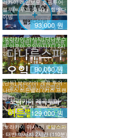
라카이 레인보우 호핑투어
블루(씨푸드 중식) + 헬멧다
이빙
93,000 원
[보라카이 마사지] 다나루스
파 아로마 오일마사지 ( 2시
간 )
90,000 원
[단독] 보라카이 계곡 투어 -
나바스 히든밸리 (키즈 프랜
들리)
129,000 원
[보라카이 마사지] 로얄스파
- 태반 마사지 2시간 (110분)