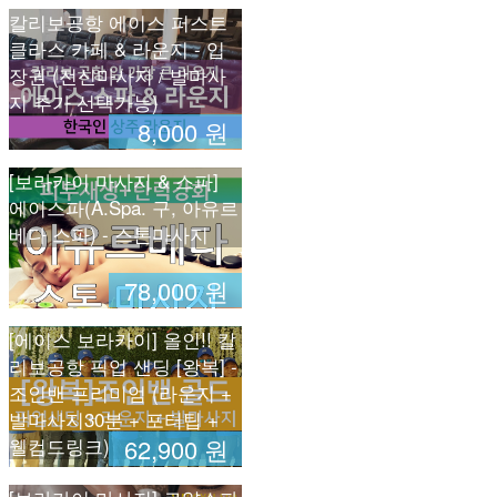
칼리보공항 에이스 퍼스트
클라스 카페 & 라운지 - 입
장권 (전신마사지 / 발마사
지 추가 선택가능)
8,000 원
[보라카이 마사지 & 스파]
에이스파(A.Spa. 구, 아유르
베다 스파) - 스톤마사지
78,000 원
[에이스 보라카이] 올인!! 칼
리보공항 픽업 샌딩 [왕복] -
조인밴 프리미엄 (라운지 +
발마사지30분 + 포터팁 +
웰컴드링크)
62,900 원