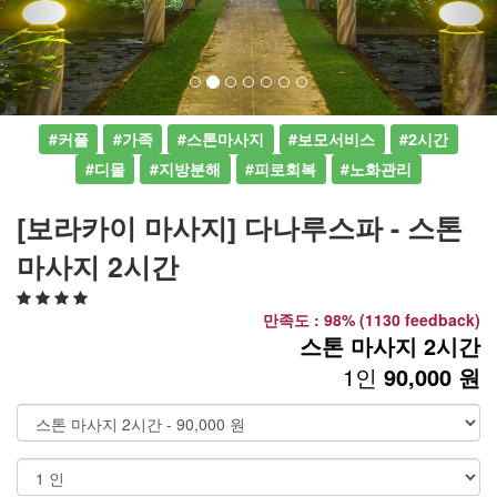
#커플
#가족
#스톤마사지
#보모서비스
#2시간
#디몰
#지방분해
#피로회복
#노화관리
[보라카이 마사지] 다나루스파 - 스톤
마사지 2시간
만족도 : 98% (1130 feedback)
스톤 마사지 2시간
1인
90,000 원