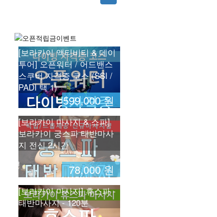
[보라카이 액티비티 & 데이
투어] 오픈워터 / 어드밴스
스쿠버 자격증 코스 (SSI /
PADI 택 1)
599,000 원
[보라카이 마사지 & 스파]
보라카이 궁스파 태반마사
지 전신 2시간
78,000 원
[보라카이 마사지] 휴스파 -
태반마사지 - 120분