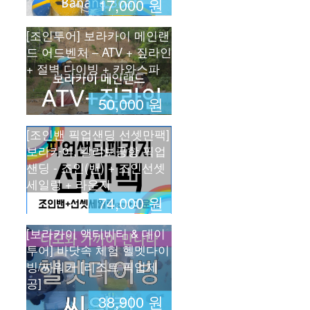
17,000 원
[조인투어] 보라카이 메인랜
드 어드벤처 – ATV + 짚라인
+ 절벽 다이빙 + 카와스파
50,000 원
[조인밴 픽업샌딩 선셋만팩]
보라카이, 칼리보공항 픽업
샌딩 - 조인(밴) + 조인선셋
세일링 + 라운지
74,000 원
[보라카이 액티비티 & 데이
투어] 바닷속 체험 헬멧다이
빙/씨워커 [리조트 픽업제
공]
38,900 원