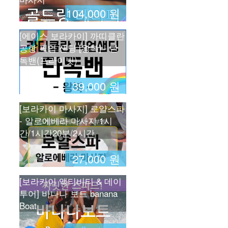
104,000 원
[에이스 보라카이] 까띠클란
공항 픽업 샌딩 [왕복] - 단
독밴(프라이빗)
39,000 원
[보라카이 마사지] 로얄스파
- 알로에베라 마사지 1시
간/1시간20분/2시간
27,000 원
[보라카이 액티비티 & 데이
투어] 바나나 보트 banana
Boat