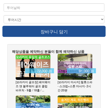
장바구니 담기
해당상품을 예약하신 분들이 함께 예약하신 상품
72,000 원
91,000 원
[보라카이 골프장] 페어웨이
[보라카이 마사지] 힐롯스파
즈 앤 블루워터 골프 클럽
- 스크럽+스톤 마사지- 2시
바우처 - 9홀 / 18홀 / ...
간 20분