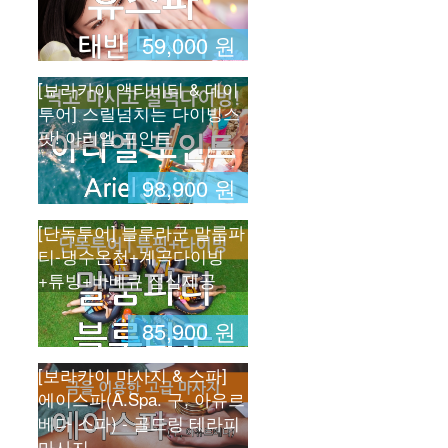
59,000 원
[보라카이 액티비티 & 데이
투어] 스릴넘치는 다이빙스
팟! 아리엘 포인트
98,900 원
[단독투어] 블루라군 말룸파
티-냉수온천+계곡다이빙
+튜빙+바베큐 점심제공
85,900 원
[보라카이 마사지 & 스파]
에이스파(A.Spa. 구, 아유르
베다 스파) - 골드링 테라피
마사지