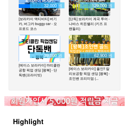
32,000 원
129,000 원
[보라카이 액티비티] 버기
[단독] 보라카이 계곡 투어 -
카, 버그카 buggy car - 오
나바스 히든밸리 (키즈 프
프로드 코스
랜들리)
39,000 원
62,900 원
[에이스 보라카이] 까띠클란
[에이스 보라카이] 올인!! 칼
공항 픽업 샌딩 [왕복] - 단
리보공항 픽업 샌딩 [왕복] -
독밴(프라이빗)
조인밴 프리미엄 (...
Highlight