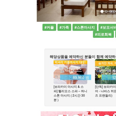
#커플
#가족
#스톤마사지
#보모서
#피로회복
해당상품을 예약하신 분들이 함께 예약하
89,900 원
1
[보라카이 마사지 & 스
[단독] 보라카이
파] 헬리오스 스파 – 허니
어 - 나바스 히
스톤 마사지 ( 2시간 30
즈 프랜들리)
분 )