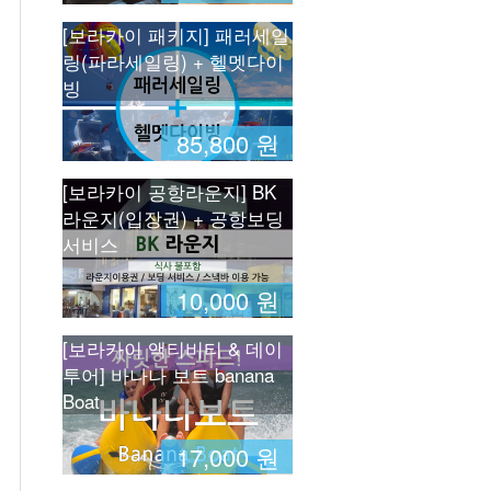
[보라카이 패키지] 패러세일
링(파라세일링) + 헬멧다이
빙
85,800 원
[보라카이 공항라운지] BK
라운지(입장권) + 공항보딩
서비스
10,000 원
[보라카이 액티비티 & 데이
투어] 바나나 보트 banana
Boat
17,000 원