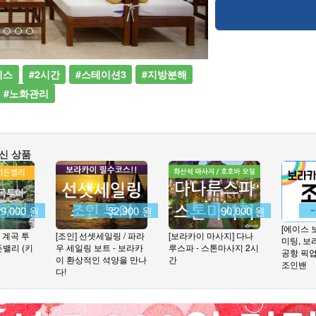
비스
#2시간
#스테이션3
#지방분해
#노화관리
신 상품
29,000 원
32,900 원
90,000 원
[에이스 
 계곡 투
[조인] 선셋세일링 / 파라
[보라카이 마사지] 다나
미팅, 보
든밸리 (키
우 세일링 보트 - 보라카
루스파 - 스톤마사지 2시
공항 픽업 
이 환상적인 석양을 만나
간
조인밴
다!