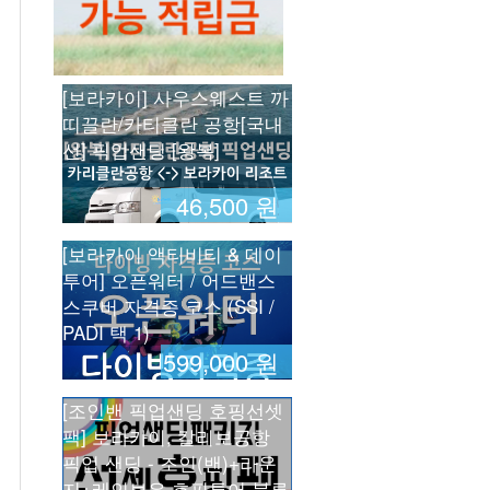
[보라카이] 사우스웨스트 까
띠끌란/카티클란 공항[국내
선] 픽업샌딩 [왕복]
46,500 원
[보라카이 액티비티 & 데이
투어] 오픈워터 / 어드밴스
스쿠버 자격증 코스 (SSI /
PADI 택 1)
599,000 원
[조인밴 픽업샌딩 호핑선셋
팩] 보라카이, 칼리보공항
픽업 샌딩 - 조인(밴)+라운
지+레인보우 호핑투어 블루