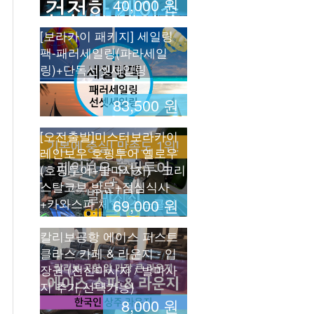
40,000 원
[보라카이 패키지] 세일링
팩-패러세일링(파라세일
링)+단독선셋세일링
83,500 원
[오전출발]미스터보라카이
레인보우 호핑투어 옐로우
(호핑투어+발마사지) - 크리
스탈코브 방문+점심식사
+카와스파 체험+스노클링
69,000 원
칼리보공항 에이스 퍼스트
클라스 카페 & 라운지 - 입
장권 (전신마사지 / 발마사
지 추가 선택가능)
8,000 원