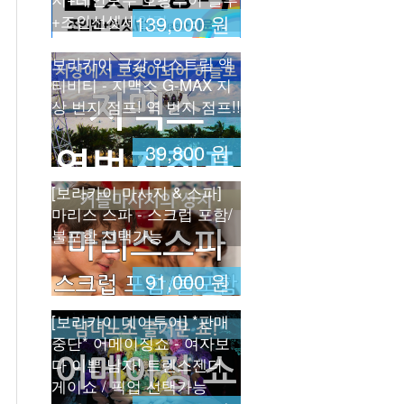
+조인선셋세일링
139,000 원
보라카이 극강 익스트림 액
티비티 - 지맥스 G-MAX 지
상 번지 점프! 역 번지 점프!!
39,800 원
[보라카이 마사지 & 스파]
마리스 스파 - 스크럽 포함/
불포함 선택가능
91,000 원
[보라카이 데이투어] *판매
중단* 어메이징쇼 - 여자보
다 이쁜 남자! 트렌스젠더
게이쇼 / 픽업 선택가능