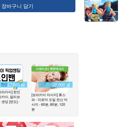
장바구니 담기
27,000 원
22,000 원
보라카이] 한인
[보라카이 마사지] 휴스
라카이, 칼리보
파 - 아로마 오일 전신 마
샌딩 [편도] -
사지 - 60분, 80분, 120
분